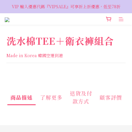
VIP 輸入優惠代碼『VIPSALE』可享折上折優惠，低至78折
VIP 輸入優惠代碼『VIPSALE』可享折上折優惠，低至78折
歡迎預約親臨荔枝角 Showroom，週五六開放
VIP 輸入優惠代碼『VIPSALE』可享折上折優惠，低至78折
洗水棉TEE＋衛衣褲組合
Made in Korea 韓國空運到港
送貨及付
商品描述
了解更多
顧客評價
款方式