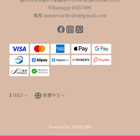
Whatsapp 60157490
電郵 mmwwardrobe@gmail.com
$
HKD
繁體中文
Powered by SHOPLINE