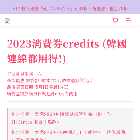
VIP 輸入優惠代碼『VIPSALE』可享折上折優惠，低至78折
VIP 輸入優惠代碼『VIPSALE』可享折上折優惠，低至78折
歡迎預約親臨荔枝角 Showroom，週五六開放
VIP 輸入優惠代碼『VIPSALE』可享折上折優惠，低至78折
2023消費券credits (韓國
連線都用得!)
每位會員限購一次
是次優惠同樣適用於本次5月韓國連線價貨品
最後購買日期: 5月1日零晨1時正
購物金需於購買日期起計60天內使用
指定分類，買滿$800包順豐站或智能櫃自取，7-
11/Circle-K合作點除外
指定分類，買滿$2000包便利店,工商或住宅，特價活動