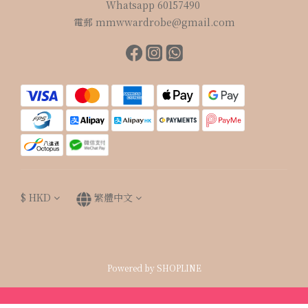
Whatsapp 60157490
電郵 mmwwardrobe@gmail.com
$
HKD
繁體中文
Powered by SHOPLINE