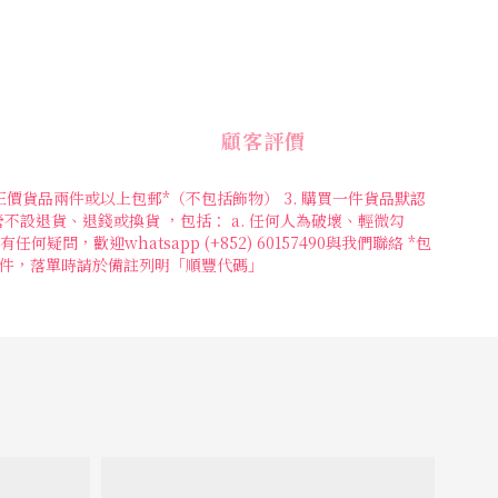
顧客評價
 2. 購買正價貨品兩件或以上包郵*（不包括飾物） 3. 購買一件貨品默認
營不設退貨、退錢或換貨 ，包括： a. 任何人為破壞、輕微勾
，歡迎whatsapp (+852) 60157490與我們聯絡 *包
址取件，落單時請於備註列明「順豐代碼」