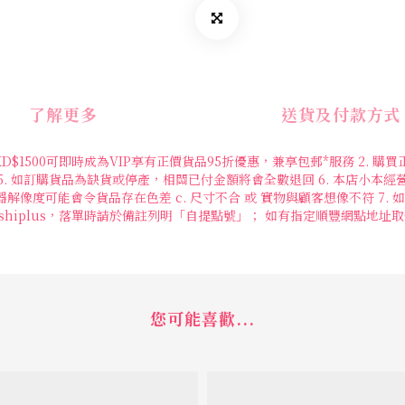
了解更多
送貨及付款方式
購物正價價品滿HKD$1500可即時成為VIP享有正價貨品95折優惠，兼享包郵*服務
 5. 如訂購貨品為缺貨或停產，相關已付金額將會全數退回 6. 本店小本經
可能會令貨品存在色差 c. 尺寸不合 或 實物與顧客想像不符 7. 如有任何疑問
選擇shiplus，落單時請於備註列明「自提點號」； 如有指定順豐網點地
您可能喜歡...