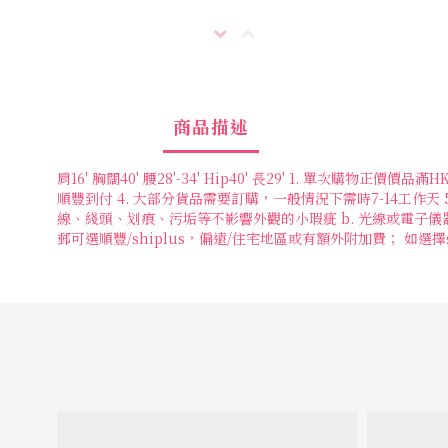
商品描述
肩16' 胸闊40' 腰28'-34' Hip40' 長29' 1. 單次
順豐到付 4. 大部分貨品需要訂購，一般情況下需時7-14工作天
線、綫頭、划痕、污垢等不影響外觀的小瑕疵 b. 光線或電子儀器解像度
郵可選順豐/shiplus，偏遠/住宅地區或有額外附加費； 如