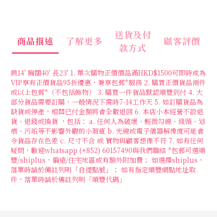
送貨及付
商品描述
了解更多
顧客評價
款方式
肩14' 胸闊40' 長23' 1. 單次購物正價價品滿HKD$1500可即時成為
VIP享有正價貨品95折優惠，兼享包郵*服務 2. 購買正價貨品兩件
或以上包郵*（不包括飾物） 3. 購買一件貨品默認順豐到付 4. 大
部分貨品需要訂購，一般情況下需時7-14工作天 5. 如訂購貨品為
缺貨或停產，相關已付金額將會全數退回 6. 本店小本經營不設退
貨、退錢或換貨 ，包括： a. 任何人為破壞、輕微勾線、綫頭、划
痕、污垢等不影響外觀的小瑕疵 b. 光線或電子儀器解像度可能會
令貨品存在色差 c. 尺寸不合 或 實物與顧客想像不符 7. 如有任何
疑問，歡迎whatsapp (+852) 60157490與我們聯絡 *包郵可選順
豐/shiplus，偏遠/住宅地區或有額外附加費； 如選擇shiplus，
落單時請於備註列明「自提點號」； 如有指定順豐網點地址取
件，落單時請於備註列明「順豐代碼」