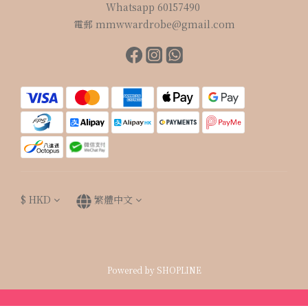
Whatsapp 60157490
電郵 mmwwardrobe@gmail.com
$
HKD
繁體中文
Powered by SHOPLINE
立即購買