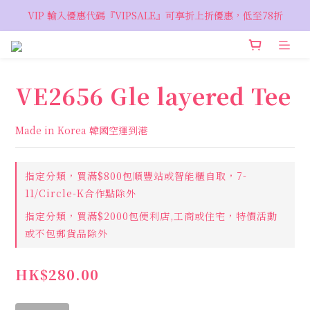
VIP 輸入優惠代碼『VIPSALE』可享折上折優惠，低至78折
VIP 輸入優惠代碼『VIPSALE』可享折上折優惠，低至78折
歡迎預約親臨荔枝角 Showroom，週五六開放
VIP 輸入優惠代碼『VIPSALE』可享折上折優惠，低至78折
VE2656 Gle layered Tee
Made in Korea 韓國空運到港
指定分類，買滿$800包順豐站或智能櫃自取，7-
11/Circle-K合作點除外
指定分類，買滿$2000包便利店,工商或住宅，特價活動
或不包郵貨品除外
HK$280.00