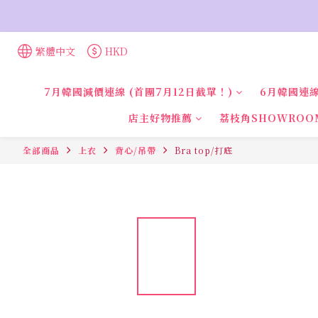
繁體中文
HKD
7月韓國減價連線 (首團7月12日截單！)
6月韓國連線
店主好物推薦
荔枝角SHOWROO
全部商品
上衣
背心/吊帶
Bra top/打底