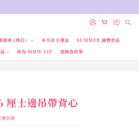
國連線 (預訂）
本月店主選品
SUMMER 減價貨品
貨品
成為 MMW VIP
退換貨政策
立即購買
6 厘士邊吊帶背心
國空運到港