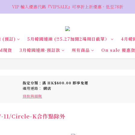
VIP 輸入優惠代碼『VIPSALE』可享折上折優惠，低至78折
VIP 輸入優惠代碼『VIPSALE』可享折上折優惠，低至78折
歡迎預約親臨荔枝角 Showroom，週五六開放
VIP 輸入優惠代碼『VIPSALE』可享折上折優惠，低至78折
 (預訂)
5月韓國連線 (‼️5.27加開2場周日截單）
4月韓
M現貨
3月韓國連線-預訂款
所有商品
On sale 優惠
指定分類：滿 HK$800.00 即享免運
適用通路：
網店
條款與細則
1/Circle-K合作點除外