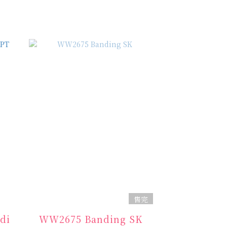
售完
di
WW2675 Banding SK