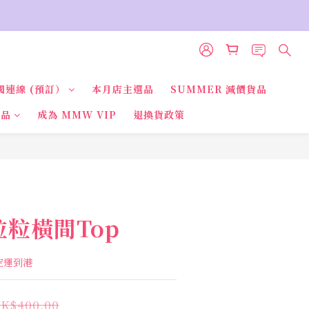
國連線 (預訂）
本月店主選品
SUMMER 減價貨品
貨品
成為 MMW VIP
退換貨政策
巾粒粒橫間Top
國空運到港
K$400.00