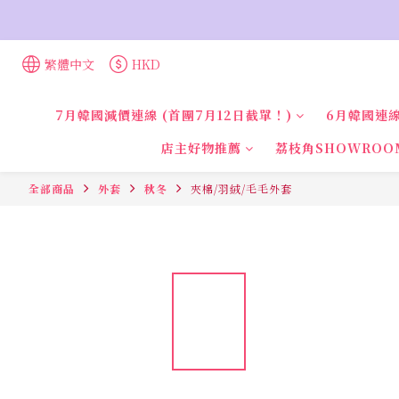
繁體中文
HKD
7月韓國減價連線 (首團7月12日截單！)
6月韓國連線
店主好物推薦
荔枝角SHOWROO
全部商品
外套
秋冬
夾棉/羽絨/毛毛外套