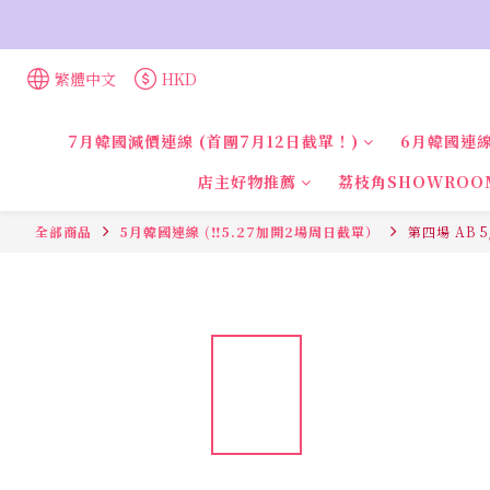
繁體中文
HKD
7月韓國減價連線 (首團7月12日截單！)
6月韓國連線
店主好物推薦
荔枝角SHOWROO
全部商品
5月韓國連線 (‼️5.27加開2場周日截單）
第四場 AB 5