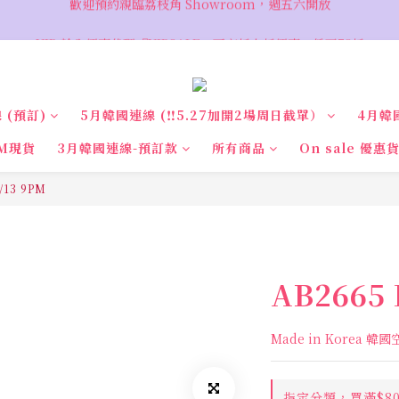
VIP 輸入優惠代碼『VIPSALE』可享折上折優惠，低至78折
VIP 輸入優惠代碼『VIPSALE』可享折上折優惠，低至78折
 (預訂)
5月韓國連線 (‼️5.27加開2場周日截單）
4月韓
M現貨
3月韓國連線-預訂款
所有商品
On sale 優惠
/13 9PM
AB2665 
Made in Korea 韓
指定分類，買滿$8