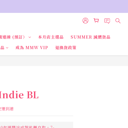
國連線 (預訂）
本月店主選品
SUMMER 減價貨品
貨品
成為 MMW VIP
退換貨政策
立即購買
Indie BL
國空運到港
00包順豐站或智能櫃自取，7-