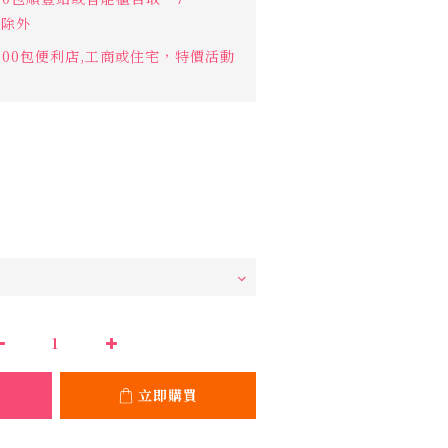
作點除外
000包便利店,工商或住宅，特價活動
立即購買