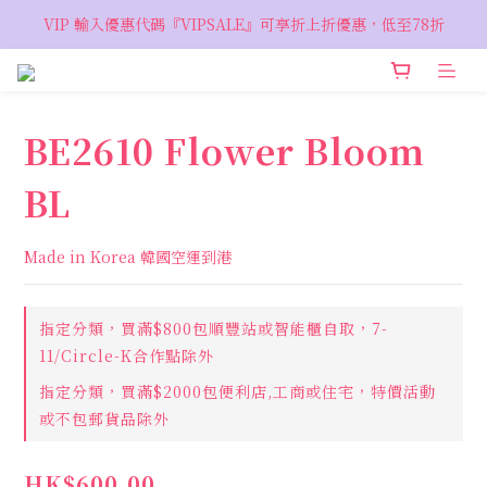
VIP 輸入優惠代碼『VIPSALE』可享折上折優惠，低至78折
VIP 輸入優惠代碼『VIPSALE』可享折上折優惠，低至78折
歡迎預約親臨荔枝角 Showroom，週五六開放
VIP 輸入優惠代碼『VIPSALE』可享折上折優惠，低至78折
BE2610 Flower Bloom
BL
Made in Korea 韓國空運到港
指定分類，買滿$800包順豐站或智能櫃自取，7-
11/Circle-K合作點除外
指定分類，買滿$2000包便利店,工商或住宅，特價活動
或不包郵貨品除外
HK$600.00