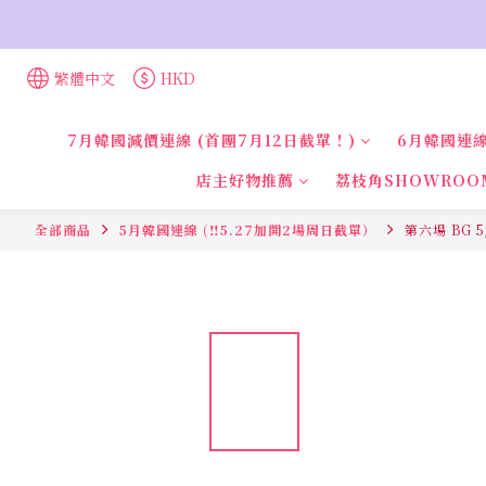
繁體中文
HKD
7月韓國減價連線 (首團7月12日截單！)
6月韓國連線
店主好物推薦
荔枝角SHOWROO
全部商品
5月韓國連線 (‼️5.27加開2場周日截單）
第六場 BG 5