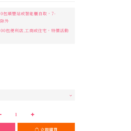
00包順豐站或智能櫃自取，7-
作點除外
000包便利店,工商或住宅，特價活動
立即購買