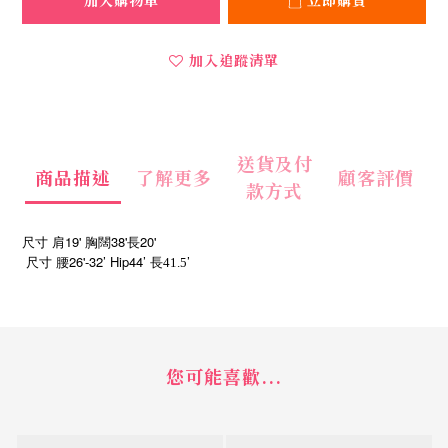
加入購物車
立即購買
加入追蹤清單
送貨及付
商品描述
了解更多
顧客評價
款方式
尺寸 肩19' 胸闊38'長20'
26'-32’ Hip44’
’
尺寸
腰
長41.5
您可能喜歡...