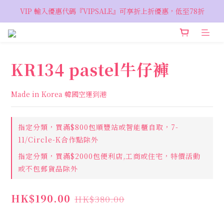
VIP 輸入優惠代碼『VIPSALE』可享折上折優惠，低至78折
VIP 輸入優惠代碼『VIPSALE』可享折上折優惠，低至78折
歡迎預約親臨荔枝角 Showroom，週五六開放
VIP 輸入優惠代碼『VIPSALE』可享折上折優惠，低至78折
KR134 pastel牛仔褲
Made in Korea 韓國空運到港
指定分類，買滿$800包順豐站或智能櫃自取，7-
11/Circle-K合作點除外
指定分類，買滿$2000包便利店,工商或住宅，特價活動
或不包郵貨品除外
HK$190.00
HK$380.00