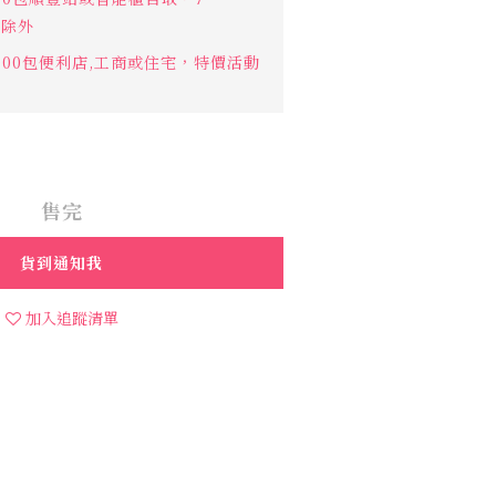
作點除外
000包便利店,工商或住宅，特價活動
售完
貨到通知我
加入追蹤清單