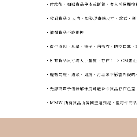
・付款後，如遇貨品停產或斷貨，客人可選擇換
・收到貨品 2 天內，如發現寄錯尺寸、款式、
・減價貨品不設退換
・衛生原因，耳環、襪子、內搭衣、防疫口罩，
・所有貨品尺寸均人手量度，存在 1 - 3 CM差距
・輕微勾線、綫頭、划痕、污垢等不影響外觀的
・光線或電子儀器解像度可能會令貨品存在色差
・MMW 所有貨品由韓國空運到港，但每件商品本身