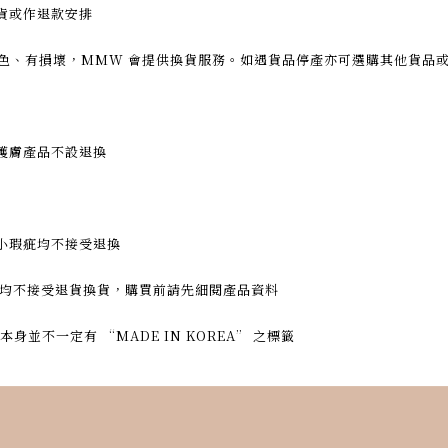
貨或作退款安排
顏色、有損壞，
MMW
會提供換貨服務。如遇貨品停產亦可選購其他貨品
護膚產品
不設退換
小瑕疵均不接受退換
 均不接受退貨換貨，購買前請先細閱產品資料
並不一定有 “MADE IN KOREA” 之標籤