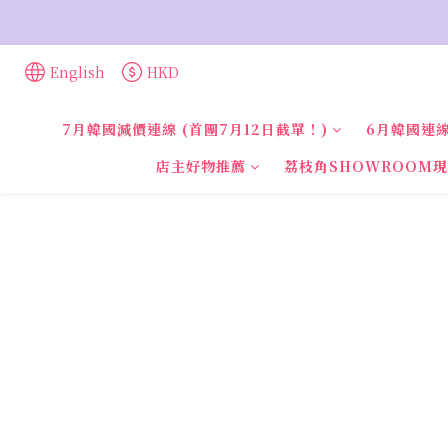
English
HKD
7月韓國減價連線 (首團7月12日截單！)
6月韓國連線
店主好物推薦
荔枝角SHOWROOM