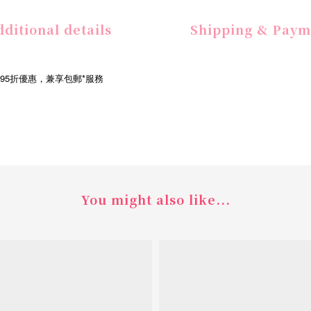
ditional details
Shipping & Paym
品95折優惠，兼享包郵*服務
You might also like...