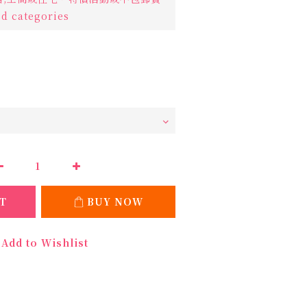
d categories
T
BUY NOW
Add to Wishlist