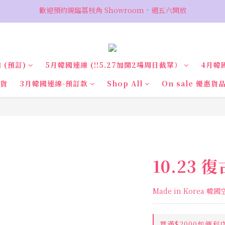
歡迎預約親臨荔枝角 Showroom，週五六開放
VIP 輸入優惠代碼『VIPSALE』可享折上折優惠，低至78折
VIP 輸入優惠代碼『VIPSALE』可享折上折優惠，低至78折
 (預訂)
5月韓國連線 (‼️5.27加開2場周日截單）
4月韓
現貨
3月韓國連線-預訂款
Shop All
On sale 優惠貨
10.23
Made in Korea 韓
買滿$2000包便