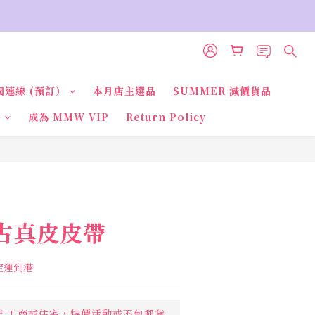
國連線 (預訂）
本月店主選品
SUMMER 減價貨品
品
成為 MMW VIP
Return Policy
BUY NOW
 復古真皮皮帶
國空運到港
利店,工商或住宅，特價活動或不包郵貨