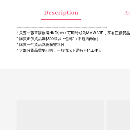
Description
Ad
------------------------------------------------------------------------------
* 只要一張單購物滿HKD$1500可即時成為MMW VIP，享有正價貨
* 購買正價貨品滿$500或以上包郵*（不包括飾物）
* 購買一件貨品默認順豐到付
*
7-14
大部分貨品需要訂購，一般情況下需時
工作天