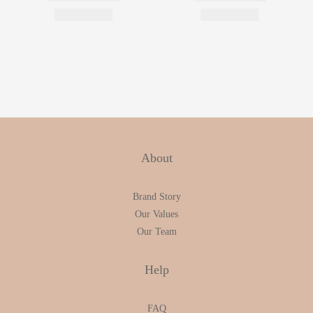
About
Brand Story
Our Values
Our Team
Help
FAQ