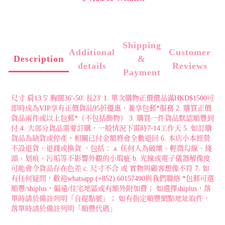
Shipping
Additional
Customer
Description
&
details
Reviews
Payment
尺寸 肩13.5' 胸闊36'-50' 長23' 1. 單次購物正價價品滿HKD$1500可
即時成為VIP享有正價貨品95折優惠，兼享包郵*服務 2. 購買正價
貨品兩件或以上包郵*（不包括飾物） 3. 購買一件貨品默認順豐到
付 4. 大部分貨品需要訂購，一般情況下需時7-14工作天 5. 如訂購
貨品為缺貨或停產，相關已付金額將會全數退回 6. 本店小本經營
不設退貨、退錢或換貨 ，包括： a. 任何人為破壞、輕微勾線、綫
頭、划痕、污垢等不影響外觀的小瑕疵 b. 光線或電子儀器解像度
可能會令貨品存在色差 c. 尺寸不合 或 實物與顧客想像不符 7. 如
有任何疑問，歡迎whatsapp (+852) 60157490與我們聯絡 *包郵可選
順豐/shiplus，偏遠/住宅地區或有額外附加費； 如選擇shiplus，落
單時請於備註列明「自提點號」； 如有指定順豐網點地址取件，
落單時請於備註列明「順豐代碼」