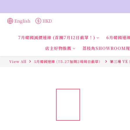
English
HKD
7月韓國減價連線 (首團7月12日截單！)
6月韓國連線
店主好物推薦
荔枝角SHOWROOM
View All
5月韓國連線 (‼️5.27加開2場周日截單）
第三場 VE 5