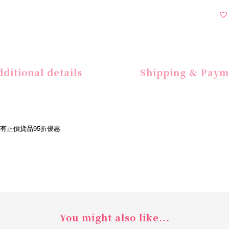
ditional details
Shipping & Paym
享有正價貨品95折優惠
You might also like...