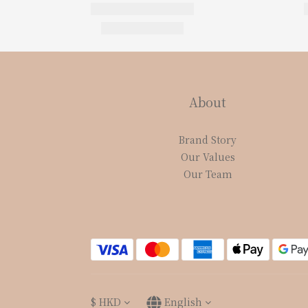
About
Brand Story
Our Values
Our Team
$
HKD
English