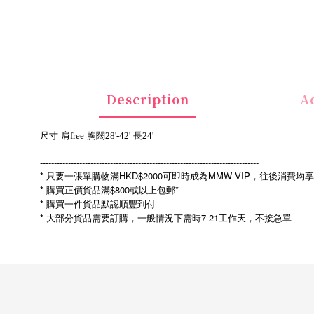
Description
Ad
尺寸
肩free
胸闊28'-42'
長24'
------------------------------------------------------------------------------
* 只要一張單購物滿HKD$2000可即時成為MMW VIP，往後消費均
* 購買正價貨品滿$800或以上包郵*
* 購買一件貨品默認順豐到付
*
7-21
大部分貨品需要訂購，一般情況下需時
工作天，不接急單