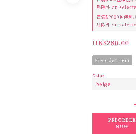
點除外 on selecte
買滿$2000包便
品除外 on selecte
HK$280.00
Preorder Item
Color
PREORDER
NOW