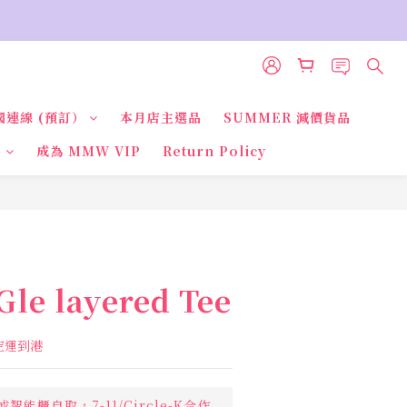
國連線 (預訂）
本月店主選品
SUMMER 減價貨品
品
成為 MMW VIP
Return Policy
BUY NOW
Gle layered Tee
國空運到港
智能櫃自取，7-11/Circle-K合作