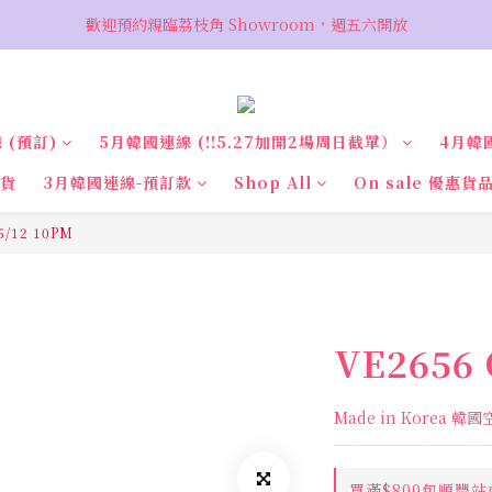
VIP 輸入優惠代碼『VIPSALE』可享折上折優惠，低至78折
歡迎預約親臨荔枝角 Showroom，週五六開放
VIP 輸入優惠代碼『VIPSALE』可享折上折優惠，低至78折
 (預訂)
5月韓國連線 (‼️5.27加開2場周日截單）
4月韓
現貨
3月韓國連線-預訂款
Shop All
On sale 優惠貨
/12 10PM
VE2656 
Made in Korea 韓
買滿$800包順豐站或