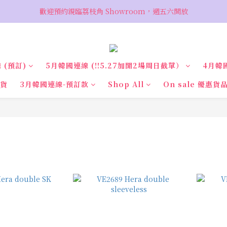
歡迎預約親臨荔枝角 Showroom，週五六開放
VIP 輸入優惠代碼『VIPSALE』可享折上折優惠，低至78折
VIP 輸入優惠代碼『VIPSALE』可享折上折優惠，低至78折
 (預訂)
5月韓國連線 (‼️5.27加開2場周日截單）
4月韓
現貨
3月韓國連線-預訂款
Shop All
On sale 優惠貨