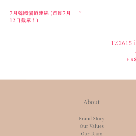
7月韓國減價連線 (首團7月
12日截單！)
TZ2615 i
HK$
About
Brand Story
Our Values
Our Team