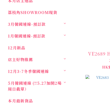
本月店主選品
荔枝角SHOWROOM現貨
3月韓國連線-預訂款
1月韓國連線-預訂款
12月新品
VE2689 H
店主好物推薦
HK$
12月3-7冬季韓國連線
5月韓國連線 (‼️5.27加開2場
周日截單）
本月最新貨品