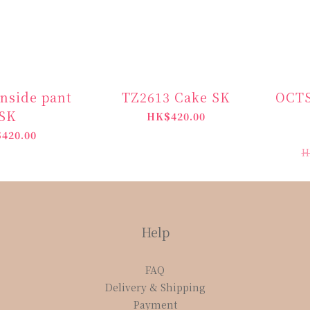
nside pant
TZ2613 Cake SK
OCT
SK
HK$420.00
420.00
H
Help
FAQ
Delivery & Shipping
Payment