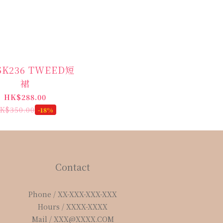
SK236 TWEED短
裙
HK$288.00
K$350.00
-18%
Contact
Phone / XX-XXX-XXX-XXX
Hours / XXXX-XXXX
Mail / XXX@XXXX.COM