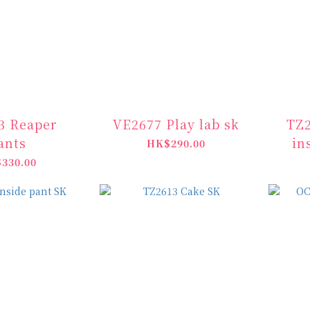
3 Reaper
VE2677 Play lab sk
TZ2
ants
in
HK$290.00
330.00