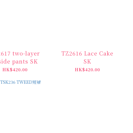
617 two-layer
TZ2616 Lace Cake
side pants SK
SK
HK$420.00
HK$420.00